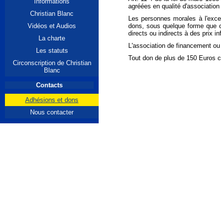
Informations
agréées en qualité d'associatio
Christian Blanc
Les personnes morales à l'exce
Vidéos et Audios
dons, sous quelque forme que ce
directs ou indirects à des prix i
La charte
L'association de financement ou l
Les statuts
Tout don de plus de 150 Euros co
Circonscription de Christian
Blanc
Contacts
Adhésions et dons
Nous contacter