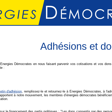
Adhésions et d
’Energies Démocrates en nous faisant parvenir vos cotisations et vos dons 
te :
letin d'adhésion
, remplissez-le et retournez-le à Energies Démocrates, à l'a
apportent à notre mouvement, les membres d’énergies démocrates bénéficient de
ation.
8 sur le financement des partis politiques : "Les dons consentis par des pers