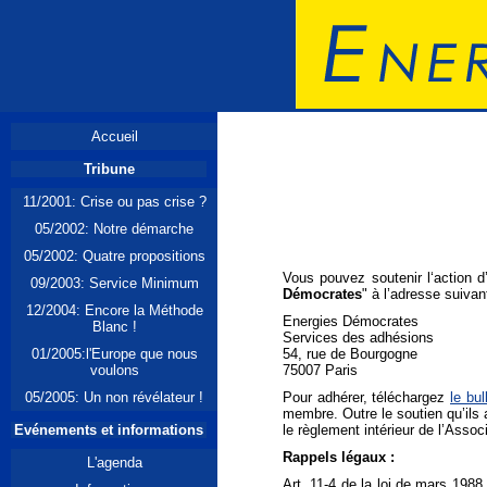
Accueil
Tribune
11/2001: Crise ou pas crise ?
05/2002: Notre démarche
05/2002: Quatre propositions
Vous pouvez soutenir l‘action d
09/2003: Service Minimum
Démocrates
" à l’adresse suivan
12/2004: Encore la Méthode
Energies Démocrates
Blanc !
Services des adhésions
01/2005:l'Europe que nous
54, rue de Bourgogne
voulons
75007 Paris
05/2005: Un non révélateur !
Pour adhérer, téléchargez
le bul
membre. Outre le soutien qu’ils 
Evénements et informations
le règlement intérieur de l’Associ
Rappels légaux :
L'agenda
Art. 11-4 de la loi de mars 198