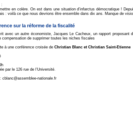
 :
ettre en colère. On est dans une situation d’infarctus démocratique ! Depui
çais : voilà ce que nous devrions être ensemble dans dix ans. Manque de vis
rence sur la
réforme de la fiscalité
it avec un autre économiste, Jacques Le Cacheux, un rapport proposant de ref
n compensation de supprimer toutes les niches fiscales
te à une conférence croisée de
Christian Blanc et Christian Saint-Etienne
é
9h
e par le 126 rue de l’Université.
il : cblanc@assemblee-nationale.fr