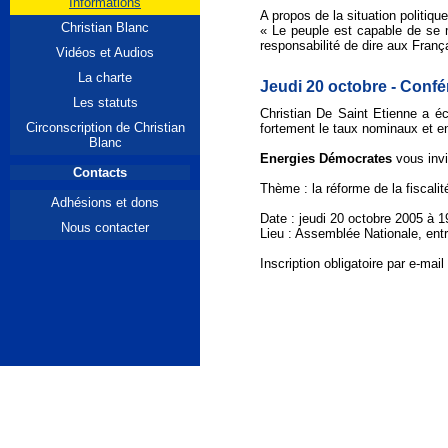
Informations
A propos de la situation politique
Christian Blanc
« Le peuple est capable de se m
responsabilité de dire aux Fran
Vidéos et Audios
La charte
Jeudi 20 octobre - Confé
Les statuts
Christian De Saint Etienne a écr
Circonscription de Christian
fortement le taux nominaux et e
Blanc
Energies Démocrates
vous invi
Contacts
Thème : la réforme de la fiscalit
Adhésions et dons
Date : jeudi 20 octobre 2005 à 1
Nous contacter
Lieu : Assemblée Nationale, entré
Inscription obligatoire par e-ma