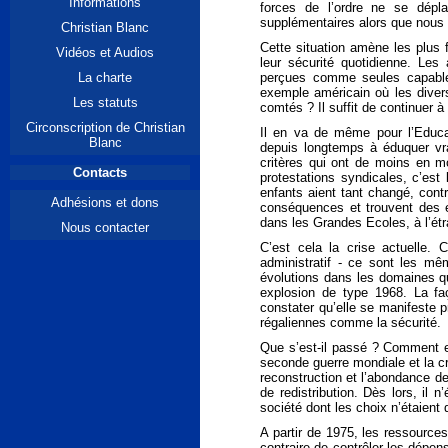
Informations
forces de l’ordre ne se dép
supplémentaires alors que nous a
Christian Blanc
Cette situation amène les plus 
Vidéos et Audios
leur sécurité quotidienne. Les
La charte
perçues comme seules capables
exemple américain où les divers
Les statuts
comtés ? Il suffit de continuer à 
Circonscription de Christian
Il en va de même pour l’Educati
Blanc
depuis longtemps à éduquer vra
critères qui ont de moins en 
Contacts
protestations syndicales, c’est 
enfants aient tant changé, cont
Adhésions et dons
conséquences et trouvent des e
dans les Grandes Ecoles, à l’étra
Nous contacter
C’est cela la crise actuelle. 
administratif - ce sont les mê
évolutions dans les domaines qu
explosion de type 1968. La faç
constater qu’elle se manifeste 
régaliennes comme la sécurité.
Que s’est-il passé ? Comment en
seconde guerre mondiale et la cr
reconstruction et l’abondance de
de redistribution. Dès lors, il n
société dont les choix n’étaient 
A partir de 1975, les ressources
contraire de contrôler les dépen