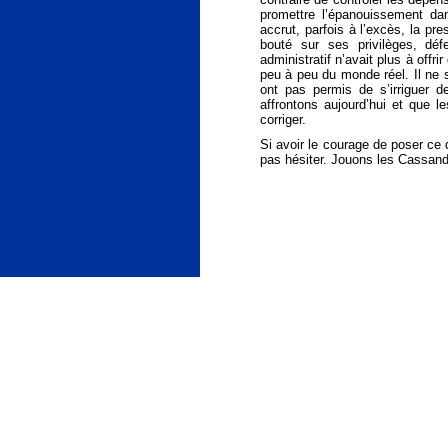
promettre l’épanouissement dans
accrut, parfois à l’excès, la pre
bouté sur ses privilèges, d
administratif n’avait plus à offr
peu à peu du monde réel. Il ne 
ont pas permis de s’irriguer 
affrontons aujourd’hui et que 
corriger.
Si avoir le courage de poser ce d
pas hésiter. Jouons les Cassand