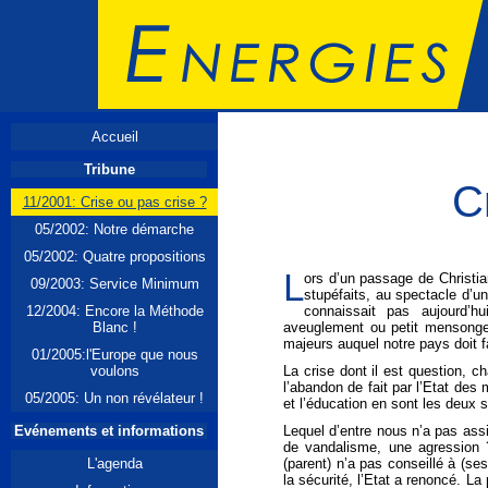
Accueil
Tribune
C
11/2001: Crise ou pas crise ?
05/2002: Notre démarche
05/2002: Quatre propositions
L
ors d’un passage de Christi
09/2003: Service Minimum
stupéfaits, au spectacle d’un
12/2004: Encore la Méthode
connaissait pas aujourd’h
Blanc !
aveuglement ou petit mensonge 
majeurs auquel notre pays doit f
01/2005:l'Europe que nous
voulons
La crise dont il est question, c
l’abandon de fait par l’Etat des 
05/2005: Un non révélateur !
et l’éducation en sont les deux 
Evénements et informations
Lequel d’entre nous n’a pas ass
de vandalisme, une agression 
L'agenda
(parent) n’a pas conseillé à (se
la sécurité, l’Etat a renoncé. La