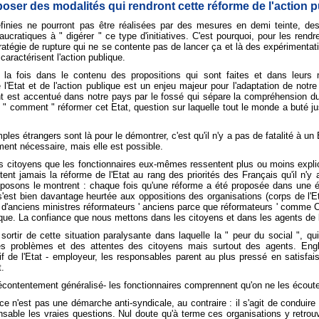
oposer des modalités qui rendront cette réforme de l'action 
définies ne pourront pas être réalisées par des mesures en demi teinte, d
ucratiques à " digérer " ce type d'initiatives. C'est pourquoi, pour les ren
ratégie de rupture qui ne se contente pas de lancer ça et là des expérimenta
caractérisent l'action publique.
 à la fois dans le contenu des propositions qui sont faites et dans leur
l'Etat et de l'action publique est un enjeu majeur pour l'adaptation de not
 est accentué dans notre pays par le fossé qui sépare la compréhension du "
 le " comment " réformer cet Etat, question sur laquelle tout le monde a buté
emples étrangers sont là pour le démontrer, c'est qu'il n'y a pas de fatalité à u
ment nécessaire, mais elle est possible.
es citoyens que les fonctionnaires eux-mêmes ressentent plus ou moins explici
nt jamais la réforme de l'Etat au rang des priorités des Français qu'il n
sposons le montrent : chaque fois qu'une réforme a été proposée dans une 
le s'est bien davantage heurtée aux oppositions des organisations (corps de l
é d'anciens ministres réformateurs ' anciens parce que réformateurs ' comme Cl
que. La confiance que nous mettons dans les citoyens et dans les agents de l'E
sortir de cette situation paralysante dans laquelle la " peur du social ", q
es problèmes et des attentes des citoyens mais surtout des agents. Englué
usif de l'Etat - employeur, les responsables parent au plus pressé en satisfa
t.
mécontentement généralisé- les fonctionnaires comprennent qu'on ne les écoute 
ice n'est pas une démarche anti-syndicale, au contraire : il s'agit de conduir
sable les vraies questions. Nul doute qu'à terme ces organisations y retrouv