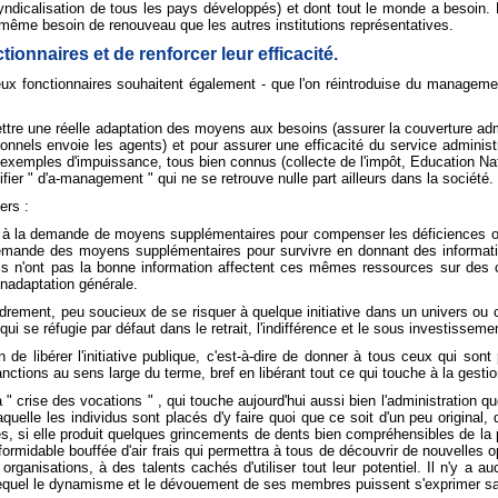
 syndicalisation de tous les pays développés) et dont tout le monde a besoin.
le même besoin de renouveau que les autres institutions représentatives.
nctionnaires et de renforcer leur efficacité.
 fonctionnaires souhaitent également - que l'on réintroduise du management, c
ttre une réelle adaptation des moyens aux besoins (assurer la couverture admin
nnels envoie les agents) et pour assurer une efficacité du service administr
xemples d'impuissance, tous bien connus (collecte de l'impôt, Education Natio
lifier " d'a-management " qui ne se retrouve nulle part ailleurs dans la société.
ers :
à la demande de moyens supplémentaires pour compenser les déficiences org
demande des moyens supplémentaires pour survivre en donnant des information
ls n'ont pas la bonne information affectent ces mêmes ressources sur des cr
nadaptation générale.
cadrement, peu soucieux de se risquer à quelque initiative dans un univers ou c
ui se réfugie par défaut dans le retrait, l'indifférence et le sous investissemen
en de libérer l'initiative publique, c'est-à-dire de donner à tous ceux qui so
tions au sens large du terme, bref en libérant tout ce qui touche à la gesti
 la " crise des vocations " , qui touche aujourd'hui aussi bien l'administratio
laquelle les individus sont placés d'y faire quoi que ce soit d'un peu origi
res, si elle produit quelques grincements de dents bien compréhensibles de la 
rmidable bouffée d'air frais qui permettra à tous de découvrir de nouvelles o
organisations, à des talents cachés d'utiliser tout leur potentiel. Il n'y a au
ns lequel le dynamisme et le dévouement de ses membres puissent s'exprimer sa