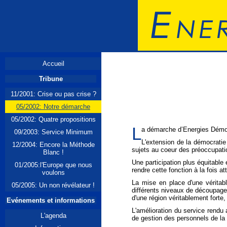
Accueil
Tribune
11/2001: Crise ou pas crise ?
05/2002: Notre démarche
05/2002: Quatre propositions
L
a démarche d’Energies Démocr
09/2003: Service Minimum
L'extension de la démocratie
12/2004: Encore la Méthode
sujets au coeur des préoccupatio
Blanc !
Une participation plus équitable 
01/2005:l'Europe que nous
rendre cette fonction à la fois at
voulons
La mise en place d'une véritab
05/2005: Un non révélateur !
différents niveaux de découpages 
d'une région véritablement forte,
Evénements et informations
L'amélioration du service rendu 
L'agenda
de gestion des personnels de la 