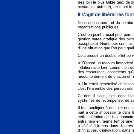
très loin le plus faible taux de
hiérarchie, autorité), elles ont 
Il s'agit de libérer les fo
Nous souhaitons - et de nombreux
organisations publiques.
C'est un point crucial pour perme
gestion bureaucratique des perso
acceptable). Nombreux sont les e
d'une situation que l'on peut qua
Cela produit un double effet perv
a. D'abord un recours immodéré 
inflationniste bien connu : on 
des ressources, conscients qu'i
mécontentement de chacun et l'i
b. Un retrait généralisé de l'en
c'est l'ensemble des personnels q
Ce dont il s'agit, c'est donc bi
systèmes de récompense, de sanc
Il faut souligner à ce sujet que
part à cette impossibilité dans 
cette libération des fonctionnai
entraînera en même temps une fo
a déjà été le cas dans d'autres 
d'initiatives, d'innovation, da