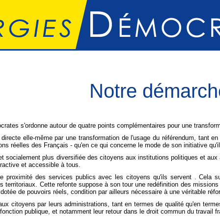
Notre démarch
ates s'ordonne autour de quatre points complémentaires pour une transforma
 directe elle-même par une transformation de l'usage du référendum, tant en 
ns réelles des Français - qu'en ce qui concerne le mode de son initiative qu'il
et socialement plus diversifiée des citoyens aux institutions politiques et aux a
tractive et accessible à tous.
le proximité des services publics avec les citoyens qu'ils servent . Cela 
territoriaux. Cette refonte suppose à son tour une redéfinition des missions de
 dotée de pouvoirs réels, condition par ailleurs nécessaire à une véritable réf
aux citoyens par leurs administrations, tant en termes de qualité qu'en terme
fonction publique, et notamment leur retour dans le droit commun du travail fr