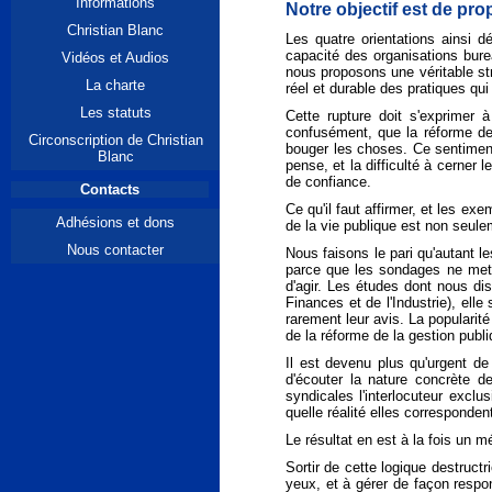
Informations
Notre objectif est de pr
Christian Blanc
Les quatre orientations ainsi 
capacité des organisations burea
Vidéos et Audios
nous proposons une véritable st
La charte
réel et durable des pratiques qui 
Les statuts
Cette rupture doit s'exprimer
confusément, que la réforme de 
Circonscription de Christian
bouger les choses. Ce sentiment
Blanc
pense, et la difficulté à cerner
de confiance.
Contacts
Ce qu'il faut affirmer, et les ex
Adhésions et dons
de la vie publique est non seule
Nous contacter
Nous faisons le pari qu'autant l
parce que les sondages ne mette
d'agir. Les études dont nous di
Finances et de l'Industrie), el
rarement leur avis. La popularit
de la réforme de la gestion publi
Il est devenu plus qu'urgent de 
d'écouter la nature concrète d
syndicales l'interlocuteur excl
quelle réalité elles corresponden
Le résultat en est à la fois un 
Sortir de cette logique destructr
yeux, et à gérer de façon respon