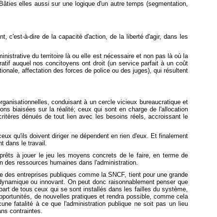
 Bâties elles aussi sur une logique d'un autre temps (segmentation,
'est-à-dire de la capacité d'action, de la liberté d'agir, dans les
istrative du territoire là ou elle est nécessaire et non pas là où la
atif auquel nos concitoyens ont droit (un service parfait à un coût
nale, affectation des forces de police ou des juges), qui résultent
anisationnelles, conduisant à un cercle vicieux bureaucratique et
s biaisées sur la réalité; ceux qui sont en charge de l'allocation
itères dénués de tout lien avec les besoins réels, accroissant le
eux qu'ils doivent diriger ne dépendent en rien d'eux. Et finalement
t dans le travail.
nt prêts à jouer le jeu les moyens concrets de le faire, en terme de
on des ressources humaines dans l'administration.
n que des entreprises publiques comme la SNCF, tient pour une grande
nal, dynamique ou innovant. On peut donc raisonnablement penser que
part de tous ceux qui se sont installés dans les failles du système,
pportunités, de nouvelles pratiques et rendra possible, comme cela
cune fatalité à ce que l'administration publique ne soit pas un lieu
ns contraintes.