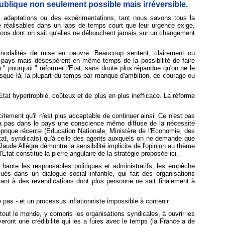
publique non seulement possible mais irréversible.
es adaptations ou des expérimentations, tant nous savons tous la
dre réalisables dans un laps de temps court que leur urgence exige,
tions dont on sait qu'elles ne débouchent jamais sur un changement
s modalités de mise en oeuvre. Beaucoup sentent, clairement ou
re pays mais désespèrent en même temps de la possibilité de faire
 pourquoi " réformer l'Etat, sans doute plus répandue qu'on ne le
 jusque là, la plupart du temps par manque d'ambition, de courage ou
n Etat hypertrophié, coûteux et de plus en plus inefficace. La réforme
tement qu'il n'est plus acceptable de continuer ainsi. Ce n'est pas
'y a pas dans le pays une conscience même diffuse de la nécessité
époque récente (Education Nationale, Ministère de l'Economie, des
'Etat, syndicats) qu'à celle des agents auxquels on ne demande que
aude Allègre démontre la sensibilité implicite de l'opinion au thème
tat constitue la pierre angulaire de la stratégie proposée ici.
ui hante les responsables politiques et administratifs, les empêche
s dans un dialogue social infantile, qui fait des organisations
isant à des revendications dont plus personne ne sait finalement à
pas - et un processus inflationniste impossible à contenir.
e tout le monde, y compris les organisations syndicales, à ouvrir les
eront une crédibilité qui les a fuies avec le temps (la France a de